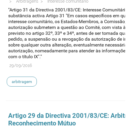
>
Arbitragens
>
Interesse comunitário
"Artigo 31 da Directiva 2001/83/CE: Interesse Comunitário/
substância activa Artigo 31 "Em casos específicos em que e
interesse comunitário, os Estados-Membros, a Comissão, o r
autorização submetem a questão ao Comité, com vista à a
previsto no artigo 32º, 33º e 34º, antes de ser tomada qual
pedido, a suspensão ou a revogação da autorização de int
sobre qualquer outra alteração, eventualmente necessária, 
autorização, nomeadamente para atender às informações 
com o título IX"."
29/09/2016
arbitragem
Artigo 29 da Directiva 2001/83/CE:
Arbitr
Reconhecimento Mútuo