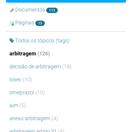
Documentos
113
Páginas
13
Todos os tópicos (tags)
arbitragem
(126)
decisão de arbitragem
(18)
losec
(10)
omeprazol
(10)
aim
(5)
anexo arbitragem
(4)
arbitragem artigo 31
(4)