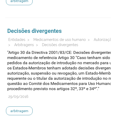
arbitragem
Decisões divergentes
Entidades
>
Medicamentos de uso humano
>
Autorização 
>
Arbitragens
>
Decisões divergentes
"Artigo 30 da Directiva 2001/83/CE: Decisões divergente
medicamento de referência Artigo 30 "Caso tenham sido ap
pedidos da autorização de introdução no mercado para um 
os Estados-Membros tenham adotado decisões divergentes 
autorização, suspensão ou revogação, um Estado-Membro,
requerente ou o titular da autorização de introdução no m
questão ao Comité dos Medicamentos para Uso Humano,(...)
procedimento previsto nos artigos 32º, 33º e 34º"."
29/09/2016
arbitragem