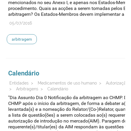
mencionados no seu Anexo I, e apenas nos Estados-Membr
procedimento. Quais as acções a serem tomadas pelos Es
arbitragem? Os Estados-Membros devem implementar a Decis
05/07/2016
arbitragem
Calendário
Entidades
>
Medicamentos de uso humano
>
Autorização 
>
Arbitragens
>
Calendário
"Dia Assunto Dia 0 Notificação da arbitragem ao CHMP. Dia
CHMP após o início da arbitragem, de forma a debater a(s)
levantada(s) e a nomeação do Relator/(Co-)Relator, quand
a lista de questão(ões) a serem colocadas ao(s) requerente(
autorização de introdução no mercado(AIM). Paragem do re
requerente(s)/titular(es) da AIM respondam às questões f