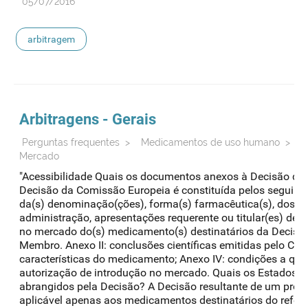
05/07/2016
arbitragem
Arbitragens - Gerais
Perguntas frequentes
>
Medicamentos de uso humano
>
A
Mercado
"Acessibilidade Quais os documentos anexos à Decisão da
Decisão da Comissão Europeia é constituída pelos seguintes
da(s) denominação(ções), forma(s) farmacêutica(s), dosag
administração, apresentações requerente ou titular(es) de 
no mercado do(s) medicamento(s) destinatários da Decisã
Membro. Anexo II: conclusões científicas emitidas pelo CHM
características do medicamento; Anexo IV: condições a que
autorização de introdução no mercado. Quais os Estados
abrangidos pela Decisão? A Decisão resultante de um proc
aplicável apenas aos medicamentos destinatários do refer