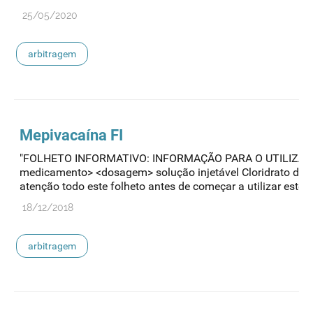
25/05/2020
arbitragem
Mepivacaína FI
"FOLHETO INFORMATIVO: INFORMAÇÃO PARA O UTILIZA
medicamento> <dosagem> solução injetável Cloridrato de 
atenção todo este folheto antes de começar a utilizar este...
18/12/2018
arbitragem