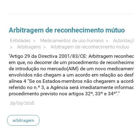
Arbitragem
de reconhecimento mútuo
Entidades
>
Medicamentos de uso humano
>
Autorização 
>
Arbitragens
>
Arbitragem de reconhecimento mútuo
"Artigo 29 da Directiva 2001/83/CE: Arbitragem reconheci
em que, no decorrer de um procedimento de reconheciment
de introdução no mercado(AIM) de um novo medicamento,
envolvidos não chegam a um acordo em relação ao desfech
alínea 4 "Se os Estados-membros não chegarem a acordo n
referido no n.º 3, a Agência será imediatamente informada, 
procedimento previsto nos artigos 32º, 33º e 34º"."
29/09/2016
arbitragem