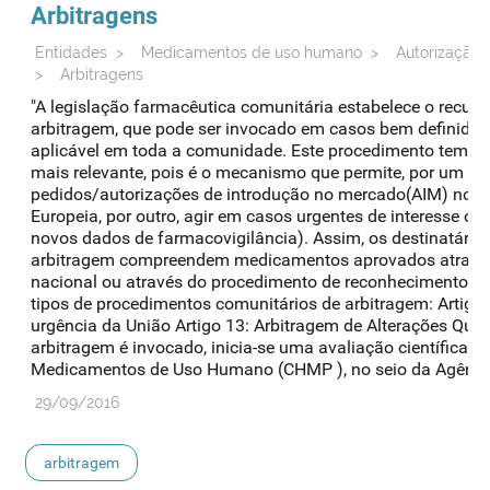
Arbitragens
Entidades
>
Medicamentos de uso humano
>
Autorização 
>
Arbitragens
"A legislação farmacêutica comunitária estabelece o recu
arbitragem, que pode ser invocado em casos bem definidos, 
aplicável em toda a comunidade. Este procedimento tem vin
mais relevante, pois é o mecanismo que permite, por um la
pedidos/autorizações de introdução no mercado(AIM) no 
Europeia, por outro, agir em casos urgentes de interesse co
novos dados de farmacovigilância). Assim, os destinatário
arbitragem compreendem medicamentos aprovados atravé
nacional ou através do procedimento de reconhecimento mú
tipos de procedimentos comunitários de arbitragem: Artigo
urgência da União Artigo 13: Arbitragem de Alterações Qu
arbitragem é invocado, inicia-se uma avaliação científica 
Medicamentos de Uso Humano (CHMP ), no seio da Agência 
29/09/2016
arbitragem