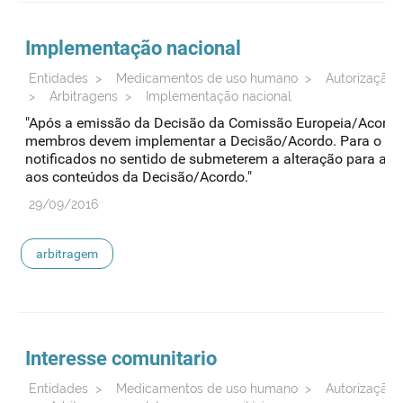
Implementação nacional
Entidades
>
Medicamentos de uso humano
>
Autorização 
>
Arbitragens
>
Implementação nacional
"Após a emissão da Decisão da Comissão Europeia/Acord
membros devem implementar a Decisão/Acordo. Para o efeit
notificados no sentido de submeterem a alteração para ad
aos conteúdos da Decisão/Acordo."
29/09/2016
arbitragem
Interesse comunitario
Entidades
>
Medicamentos de uso humano
>
Autorização 