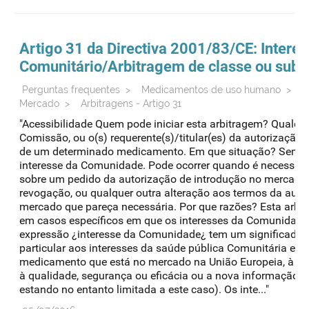
Artigo 31 da Directiva 2001/83/CE: Intere
Comunitário/
Arbitragem
de classe ou subs
Perguntas frequentes
>
Medicamentos de uso humano
>
A
Mercado
>
Arbitragens - Artigo 31
"Acessibilidade Quem pode iniciar esta arbitragem? Qualq
Comissão, ou o(s) requerente(s)/titular(es) da autorização
de um determinado medicamento. Em que situação? Sempre
interesse da Comunidade. Pode ocorrer quando é necessár
sobre um pedido da autorização de introdução no mercado
revogação, ou qualquer outra alteração aos termos da auto
mercado que pareça necessária. Por que razões? Esta arbit
em casos específicos em que os interesses da Comunidade 
expressão ¿interesse da Comunidade¿ tem um significado m
particular aos interesses da saúde pública Comunitária em
medicamento que está no mercado na União Europeia, à luz
à qualidade, segurança ou eficácia ou a nova informação d
estando no entanto limitada a este caso). Os inte..."