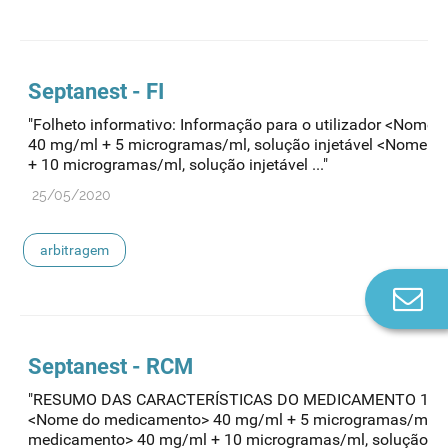
Septanest - FI
"Folheto informativo: Informação para o utilizador <Nome
40 mg/ml + 5 microgramas/ml, solução injetável <Nome 
+ 10 microgramas/ml, solução injetável ..."
25/05/2020
arbitragem
Co
n
Septanest - RCM
"RESUMO DAS CARACTERÍSTICAS DO MEDICAMENTO 1.
<Nome do medicamento> 40 mg/ml + 5 microgramas/ml, so
medicamento> 40 mg/ml + 10 microgramas/ml, solução..."