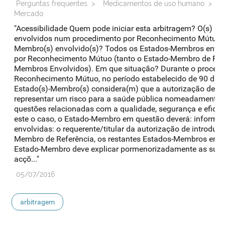
Perguntas frequentes
>
Medicamentos de uso humano
>
A
Mercado
"Acessibilidade Quem pode iniciar esta arbitragem? O(s) E
envolvidos num procedimento por Reconhecimento Mútuo. Qu
Membro(s) envolvido(s)? Todos os Estados-Membros envo
por Reconhecimento Mútuo (tanto o Estado-Membro de Ref
Membros Envolvidos). Em que situação? Durante o proced
Reconhecimento Mútuo, no período estabelecido de 90 dias
Estado(s)-Membro(s) considera(m) que a autorização de i
representar um risco para a saúde pública nomeadamente n
questões relacionadas com a qualidade, segurança e eficá
este o caso, o Estado-Membro em questão deverá: informar
envolvidas: o requerente/titular da autorização de introdu
Membro de Referência, os restantes Estados-Membros envo
Estado-Membro deve explicar pormenorizadamente as suas 
acçõ..."
05/07/2016
arbitragem