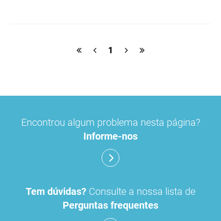
macrogol
paracetamol
pancreatina
ulipristal
hidrocortisona
fluticasona
1
pílula do dia seguinte
ibuprofeno
paracetamol codeina buclizina
picetoprofeno
Encontrou algum problema nesta página?
contraceção de emergência
amorolfina
Informe-nos
floroglucinol e simeticone
cianocobalamida
lidocaína prilocaína
Tem dúvidas?
Consulte a nossa lista de
Perguntas frequentes