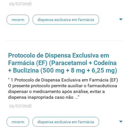
05/07/2016
mnsrm
dispensa exclusiva em farmácia
macrogol
paracetamol
pancreatina
ulipristal
hidrocortisona
fluticasona
Protocolo de Dispensa Exclusiva em
Farmácia (EF) (Paracetamol + Codeína
pílula do dia seguinte
ibuprofeno
+ Buclizina (500 mg + 8 mg + 6,25 mg)
" 1 Protocolo de Dispensa Exclusiva em Farmácia (EF)
paracetamol codeina buclizina
picetoprofeno
O presente protocolo permite auxiliar o farmacêuticoa
dispensar o medicamento após análise, evitar a
dispensa inapropriada caso não ..."
contraceção de emergência
amorolfina
05/07/2016
floroglucinol e simeticone
cianocobalamida
mnsrm
dispensa exclusiva em farmácia
lidocaína prilocaína