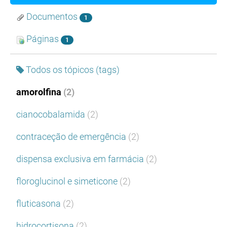
Documentos
1
Páginas
1
Todos os tópicos (tags)
amorolfina
(2)
cianocobalamida
(2)
contraceção de emergência
(2)
dispensa exclusiva em farmácia
(2)
floroglucinol e simeticone
(2)
fluticasona
(2)
hidrocortisona
(2)