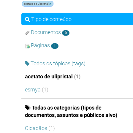
acetato de ulipristal
Tipo de conteúdo
Documentos
0
Páginas
1
Todos os tópicos (tags)
acetato de ulipristal
(1)
esmya
(1)
Todas as categorias (tipos de
documentos, assuntos e públicos alvo)
Cidadãos
(1)