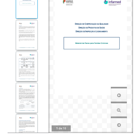
1
de
16