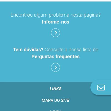
Encontrou algum problema nesta página?
Informe-nos
Tem dúvidas?
Consulte a nossa lista de
Perguntas frequentes
Co
LINKS
n
MAPA DO
SITE