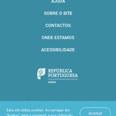
AJUDA
SOBRE O
SITE
CONTACTOS
ONDE ESTAMOS
ACESSIBILIDADE
Infarmed © 2016. Todos os direitos reservados
Este
site
utiliza
cookies
. Ao carregar em
Aceitar
"Aceitar", está a consentir a sua utilização.