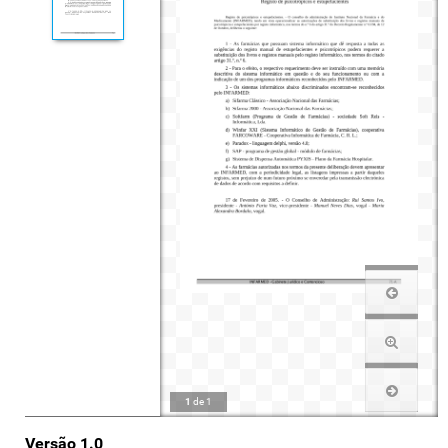
1
de
1
Versão 1.0