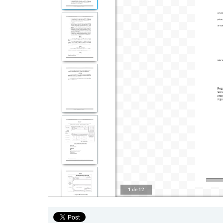
1
de
12