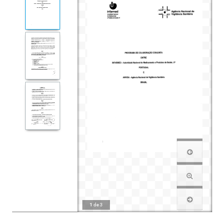
1
de
3