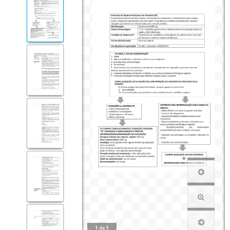
1
de
5