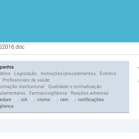
52016.doc
panhia
delos
Legislação
Instruções/procedimentos
Eventos
Profissionais de saúde
ormação institucional
Qualidade e normalização
gulamentares
Farmacovigilância
Reações adversas
edure
ich
cioms
ram
notificações
gilance