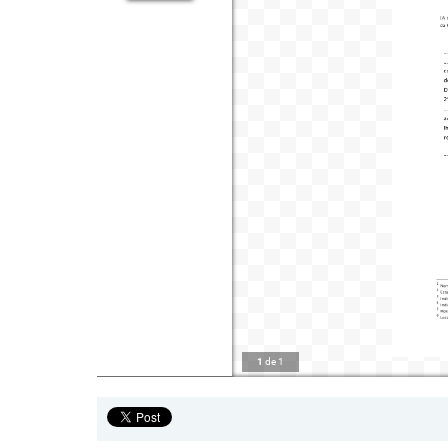
1
de
1