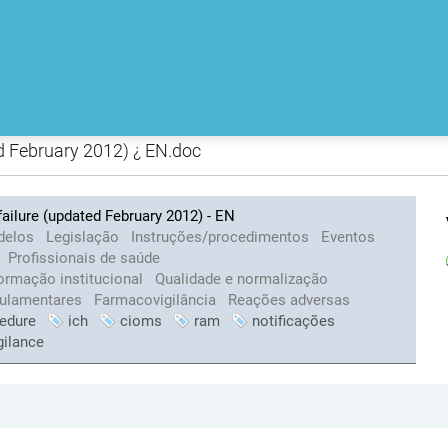
ed February 2012) ¿ EN.doc
ailure (updated February 2012) - EN
delos
Legislação
Instruções/procedimentos
Eventos
Profissionais de saúde
ormação institucional
Qualidade e normalização
gulamentares
Farmacovigilância
Reações adversas
edure
ich
cioms
ram
notificações
gilance