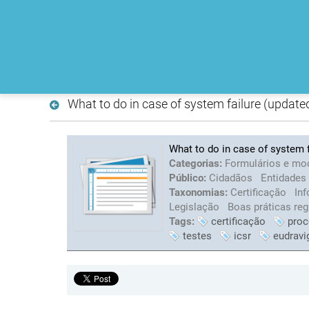
What to do in case of system failure (updat
What to do in case of system f
Categorias:
Formulários e mo
Público:
Cidadãos
Entidades
Taxonomias:
Certificação
Inf
Legislação
Boas práticas re
Tags:
certificação
proc
testes
icsr
eudravi