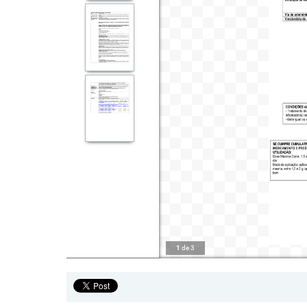
1
de
3