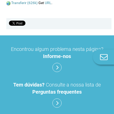
Transferir (626k)
Get
URL
.
Encontrou algum problema nesta página?
Informe-nos
Co
n
Tem dúvidas?
Consulte a nossa lista de
Perguntas frequentes