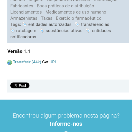
Fabricantes
Boas práticas de distribuição
Licenciamentos
Medicamentos de uso humano
Armazenistas
Taxas
Exercício farmacêutico
Tags:
entidades autorizadas
transferências
rotulagem
substâncias ativas
entidades
notificadoras
Versão 1.1
Transferir (44k)
Get
URL
.
Encontrou algum problema nesta página?
Informe-nos