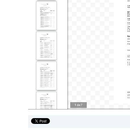
1
de
7