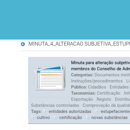
MINUTA_4_ALTERACAO SUBJETIVA_ESTUP
Minuta para alteração subjeti
membros do Conselho de Adm
Categorias:
Documentos insti
Instruções/procedimentos
L
Público:
Cidadãos
Entidades
Taxonomias:
Certificação
Inf
Exportação
Registo
Distrib
Substâncias controladas
Comprovação da qualid
Tags:
entidades autorizadas
estupefaciente
cultivo
certificação
novas substâncias