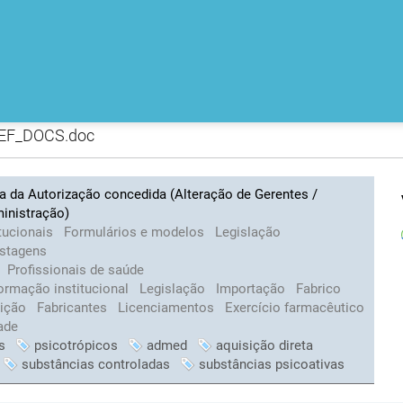
EF_DOCS.doc
va da Autorização concedida (Alteração de Gerentes /
inistração)
tucionais
Formulários e modelos
Legislação
istagens
Profissionais de saúde
ormação institucional
Legislação
Importação
Fabrico
uição
Fabricantes
Licenciamentos
Exercício farmacêutico
ade
s
psicotrópicos
admed
aquisição direta
substâncias controladas
substâncias psicoativas