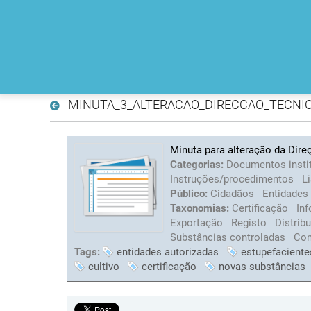
MINUTA_3_ALTERACAO_DIRECCAO_TECNIC
Minuta para alteração da Dir
Categorias:
Documentos insti
Instruções/procedimentos
L
Público:
Cidadãos
Entidades
Taxonomias:
Certificação
Inf
Exportação
Registo
Distrib
Substâncias controladas
Com
Tags:
entidades autorizadas
estupefaciente
cultivo
certificação
novas substâncias