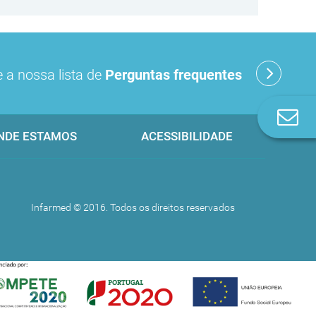
 a nossa lista de
Perguntas frequentes
Co
n
NDE ESTAMOS
ACESSIBILIDADE
Infarmed © 2016. Todos os direitos reservados