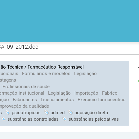
A_09_2012.doc
eção Técnica / Farmacêutico Responsável
tucionais
Formulários e modelos
Legislação
istagens
Profissionais de saúde
ormação institucional
Legislação
Importação
Fabrico
uição
Fabricantes
Licenciamentos
Exercício farmacêutico
provação da qualidade
s
psicotrópicos
admed
aquisição direta
substâncias controladas
substâncias psicoativas