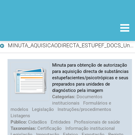
MINUTA_AQUISICAODIRECTA_ESTUPEF_DOCS_UnidadesDiagnostico.doc
Minuta para obtenção de autorização
para aquisição directa de substâncias
estupefacientes/psicotrópicas e seus
preparados para unidades de
diagnóstico pela imagem
Categorias:
Documentos
institucionais
Formulários e
modelos
Legislação
Instruções/procedimentos
Listagens
Público:
Cidadãos
Entidades
Profissionais de saúde
Taxonomias:
Certificação
Informação institucional
Legislação
Importação
Fabrico
Exportação
Registo