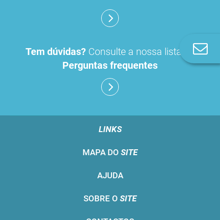
Co
Tem dúvidas?
Consulte a nossa lista de
n
Perguntas frequentes
LINKS
MAPA DO
SITE
AJUDA
SOBRE O
SITE