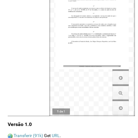
1
de
1
Versão 1.0
Transferir (91k)
Get
URL
.