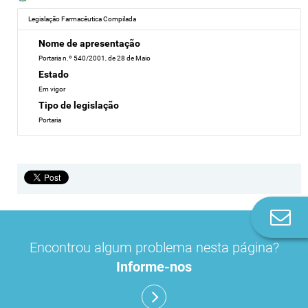
Legislação Farmacêutica Compilada
Nome de apresentação
Portaria n.º 540/2001, de 28 de Maio
Estado
Em vigor
Tipo de legislação
Portaria
Co
n
Encontrou algum problema nesta página?
Informe-nos