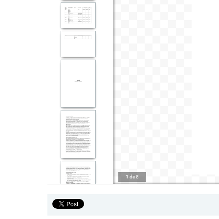
1
de
8