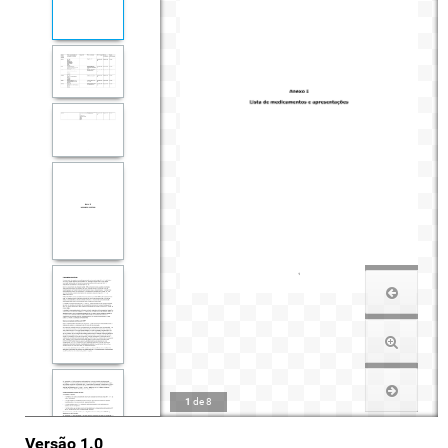
1
de
8
Versão 1.0