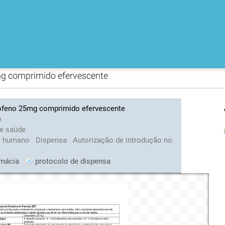
mg comprimido efervescente
rofeno 25mg comprimido efervescente
o
de saúde
o humano
Dispensa
Autorização de introdução no
rmácia
protocolo de dispensa