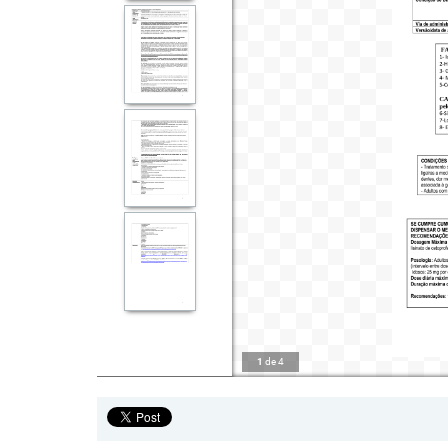
1
de
4