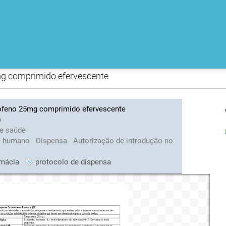
mg comprimido efervescente
rofeno 25mg comprimido efervescente
o
de saúde
o humano
Dispensa
Autorização de introdução no
rmácia
protocolo de dispensa