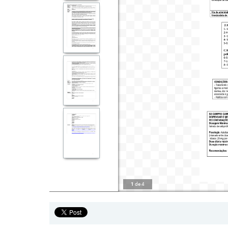
1
de
4