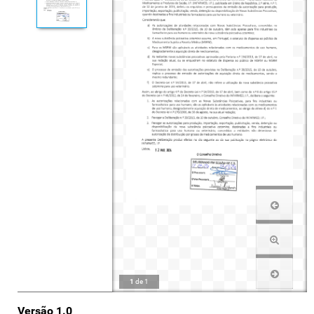
1
de
1
Versão 1.0