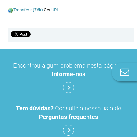
Transferir (76k)
Get
URL
.
Encontrou algum problema nesta página?
Co
Informe-nos
n
Tem dúvidas?
Consulte a nossa lista de
Perguntas frequentes