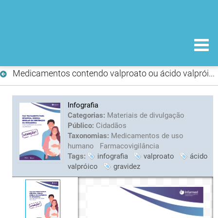
Medicamentos contendo valproato ou ácido valpróico: medidas para evitar a exposição na gravidez e a exposição paterna antes da conceção
Infografia
Categorias:
Materiais de divulgação
Público:
Cidadãos
Taxonomias:
Medicamentos de uso
humano
Farmacovigilância
Tags:
infografia
valproato
ácido
valpróico
gravidez