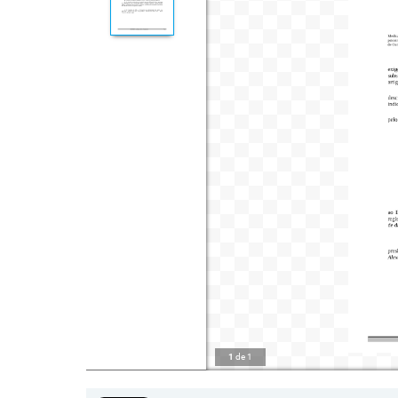
1
de
1