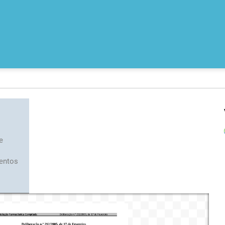
e
entos