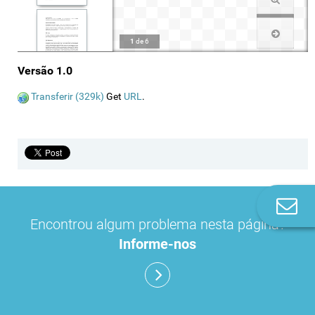
1
de
6
Versão 1.0
Transferir (329k)
Get
URL
.
Co
n
Encontrou algum problema nesta página?
Informe-nos