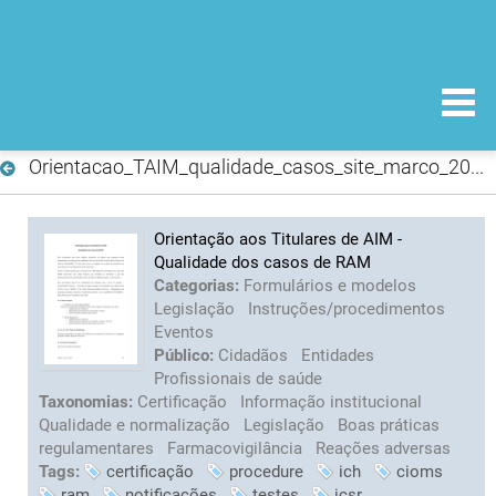
Orientacao_TAIM_qualidade_casos_site_marco_2015.pdf
Orientação aos Titulares de AIM -
Qualidade dos casos de RAM
Categorias:
Formulários e modelos
Legislação
Instruções/procedimentos
Eventos
Público:
Cidadãos
Entidades
Profissionais de saúde
Taxonomias:
Certificação
Informação institucional
Qualidade e normalização
Legislação
Boas práticas
regulamentares
Farmacovigilância
Reações adversas
Tags:
certificação
procedure
ich
cioms
ram
notificações
testes
icsr