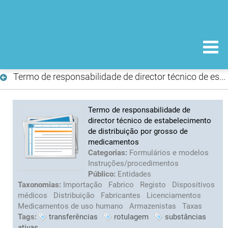
Termo de responsabilidade de director técnico de estabelecimento de distribuição por grosso de medicamentos
Termo de responsabilidade de
director técnico de estabelecimento
de distribuição por grosso de
medicamentos
Categorias:
Formulários e modelos
Instruções/procedimentos
Público:
Entidades
Taxonomias:
Importação
Fabrico
Registo
Dispositivos
médicos
Distribuição
Fabricantes
Licenciamentos
Medicamentos de uso humano
Armazenistas
Taxas
Tags:
transferências
rotulagem
substâncias
ativas