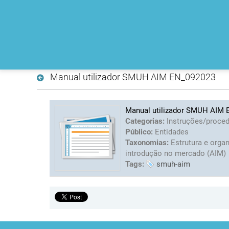
Manual utilizador SMUH AIM EN_092023
Manual utilizador SMUH AIM
Categorias:
Instruções/proce
Público:
Entidades
Taxonomias:
Estrutura e orga
introdução no mercado (AIM)
Tags:
smuh-aim