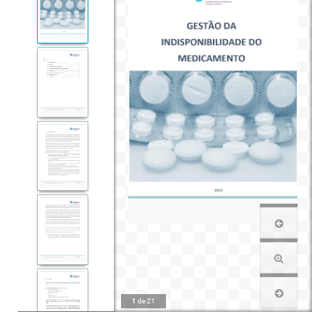
1
de
21