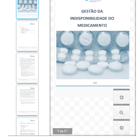
1
de
21