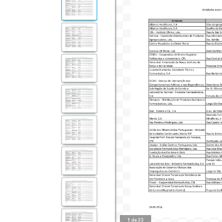
1
de
33