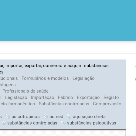
ar, importar, exportar, comércio e adquirir substâncias
es
tucionais
Formulários e modelos
Legislação
istagens
Profissionais de saúde
al
Legislação
Importação
Fabrico
Exportação
Registo
ício farmacêutico
Substâncias controladas
Comprovação
s
psicotrópicos
admed
aquisição direta
substâncias controladas
substâncias psicoativas