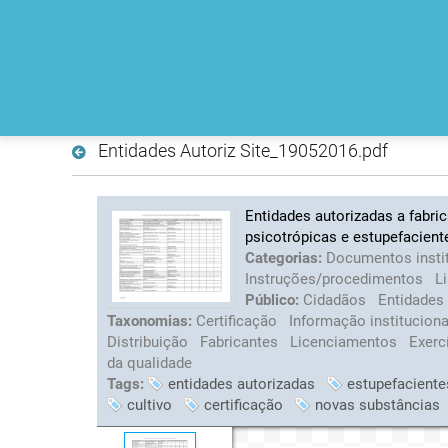
Entidades Autoriz Site_19052016.pdf
Entidades autorizadas a fabric
psicotrópicas e estupefacient
Categorias:
Documentos insti
Instruções/procedimentos
L
Público:
Cidadãos
Entidades
Taxonomias:
Certificação
Informação institucion
Distribuição
Fabricantes
Licenciamentos
Exerc
da qualidade
Tags:
entidades autorizadas
estupefaciente
cultivo
certificação
novas substâncias