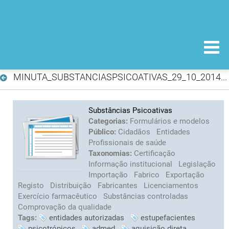
MINUTA_SUBSTANCIASPSICOATIVAS_29_10_2014.doc
Substâncias Psicoativas
Categorias:
Formulários e modelos
Público:
Cidadãos
Entidades
Profissionais de saúde
Taxonomias:
Certificação
Informação institucional
Legislação
Importação
Fabrico
Exportação
Registo
Distribuição
Fabricantes
Licenciamentos
Exercício farmacêutico
Substâncias controladas
Comprovação da qualidade
Tags:
entidades autorizadas
estupefacientes
psicotrópicos
admed
aquisição direta