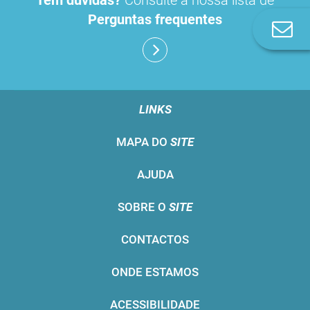
Tem dúvidas?
Consulte a nossa lista de
Perguntas frequentes
Co
n
LINKS
MAPA DO
SITE
AJUDA
SOBRE O
SITE
CONTACTOS
ONDE ESTAMOS
ACESSIBILIDADE