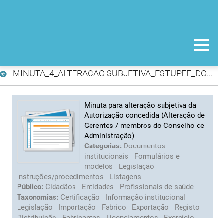
MINUTA_4_ALTERACAO SUBJETIVA_ESTUPEF_DOCS.doc
Minuta para alteração subjetiva da
Autorização concedida (Alteração de
Gerentes / membros do Conselho de
Administração)
Categorias:
Documentos
institucionais
Formulários e
modelos
Legislação
Instruções/procedimentos
Listagens
Público:
Cidadãos
Entidades
Profissionais de saúde
Taxonomias:
Certificação
Informação institucional
Legislação
Importação
Fabrico
Exportação
Registo
Distribuição
Fabricantes
Licenciamentos
Exercício