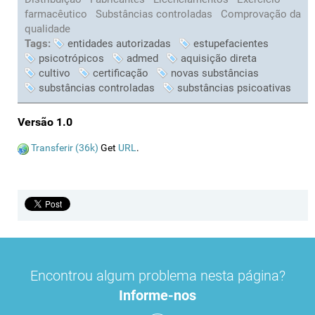
farmacêutico
Substâncias controladas
Comprovação da
qualidade
Tags:
entidades autorizadas
estupefacientes
psicotrópicos
admed
aquisição direta
cultivo
certificação
novas substâncias
substâncias controladas
substâncias psicoativas
Versão 1.0
Transferir (36k)
Get
URL
.
Encontrou algum problema nesta página?
Informe-nos