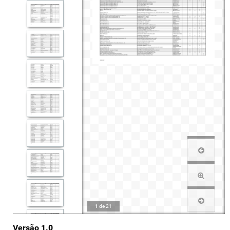
1
de
21
Versão 1.0