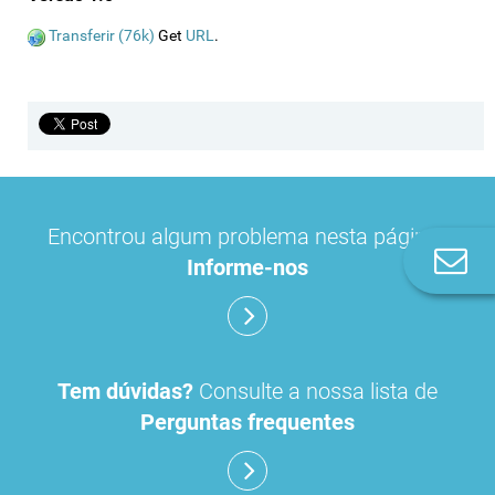
Transferir (76k)
Get
URL
.
Encontrou algum problema nesta página?
Co
Informe-nos
n
Tem dúvidas?
Consulte a nossa lista de
Perguntas frequentes