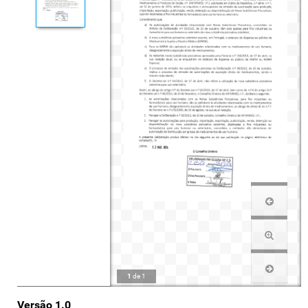
1
de
1
Versão 1.0