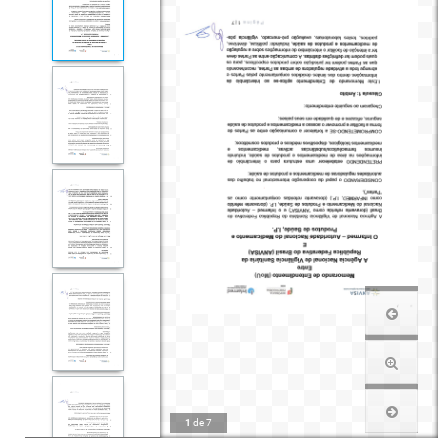
1
de
7