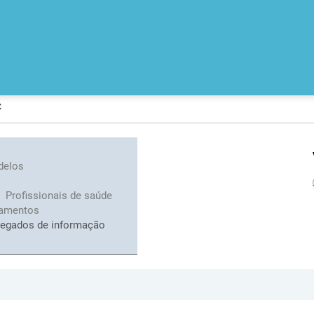
c
delos
Profissionais de saúde
iamentos
legados de informação