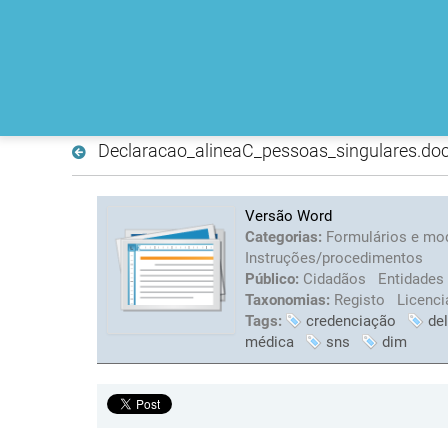
Declaracao_alineaC_pessoas_singulares.do
Versão Word
Categorias:
Formulários e mo
Instruções/procedimentos
Público:
Cidadãos
Entidades
Taxonomias:
Registo
Licenc
Tags:
credenciação
de
médica
sns
dim