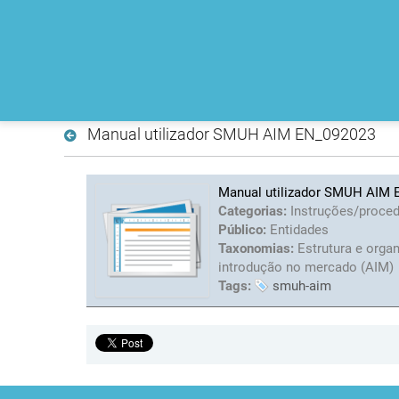
Manual utilizador SMUH AIM EN_092023
Manual utilizador SMUH AIM
Categorias:
Instruções/proce
Público:
Entidades
Taxonomias:
Estrutura e orga
introdução no mercado (AIM)
Tags:
smuh-aim