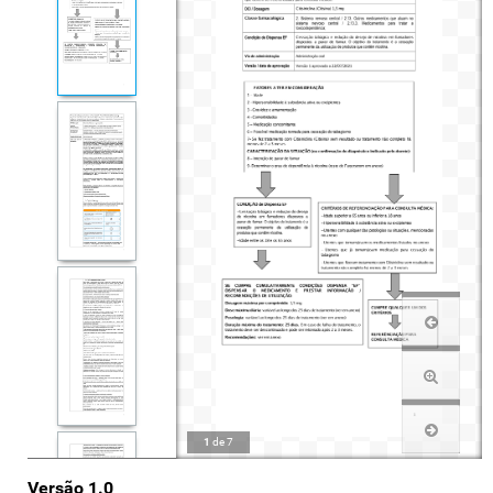
1
de
7
Versão 1.0