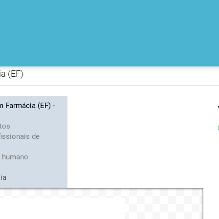
a (EF)
 Farmácia (EF) -
tos
issionais de
o humano
ia