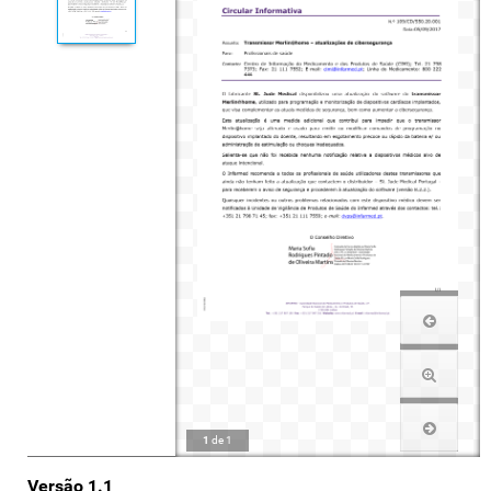
1
de
1
Versão 1.1