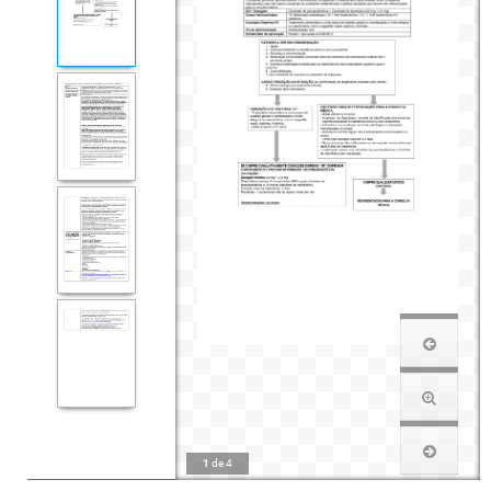
1
de
4