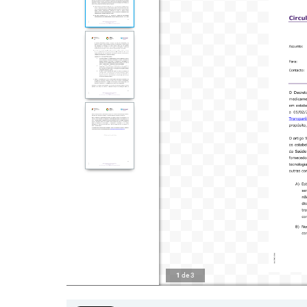
1
de
3