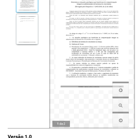
1
de
2
Versão 1.0