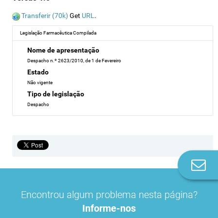
Transferir (70k)
Get
URL
.
Legislação Farmacêutica Compilada
Nome de apresentação
Despacho n.º 2623/2010, de 1 de Fevereiro
Estado
Não vigente
Tipo de legislação
Despacho
Co
n
Encontrou algum problema nesta página?
Informe-nos