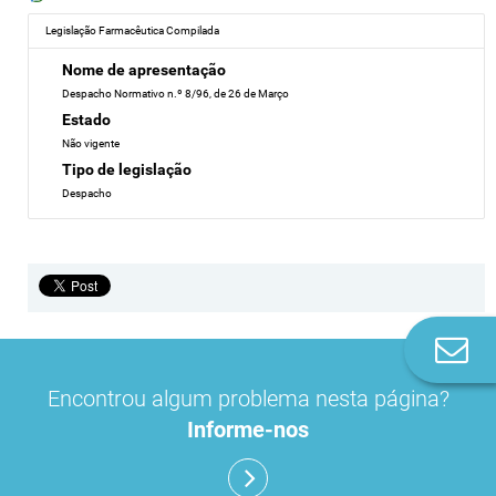
Legislação Farmacêutica Compilada
Nome de apresentação
Despacho Normativo n.º 8/96, de 26 de Março
Estado
Não vigente
Tipo de legislação
Despacho
Co
n
Encontrou algum problema nesta página?
Informe-nos