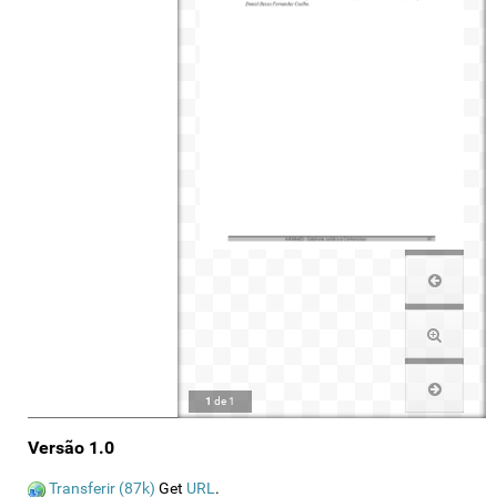
1
de
1
Versão 1.0
Transferir (87k)
Get
URL
.