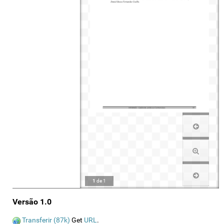
1
de
1
Versão 1.0
Transferir (87k)
Get
URL
.