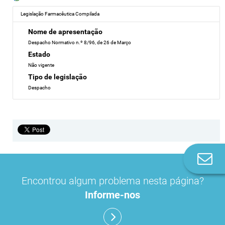
Legislação Farmacêutica Compilada
Nome de apresentação
Despacho Normativo n.º 8/96, de 26 de Março
Estado
Não vigente
Tipo de legislação
Despacho
Co
n
Encontrou algum problema nesta página?
Informe-nos