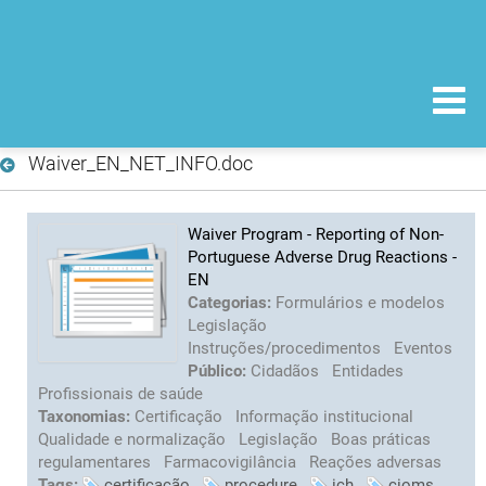
Waiver_EN_NET_INFO.doc
Waiver Program - Reporting of Non-
Portuguese Adverse Drug Reactions -
EN
Categorias:
Formulários e modelos
Legislação
Instruções/procedimentos
Eventos
Público:
Cidadãos
Entidades
Profissionais de saúde
Taxonomias:
Certificação
Informação institucional
Qualidade e normalização
Legislação
Boas práticas
regulamentares
Farmacovigilância
Reações adversas
Tags:
certificação
procedure
ich
cioms