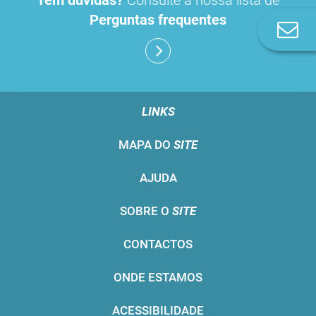
Tem dúvidas?
Consulte a nossa lista de
Perguntas frequentes
Co
n
LINKS
MAPA DO
SITE
AJUDA
SOBRE O
SITE
CONTACTOS
ONDE ESTAMOS
ACESSIBILIDADE