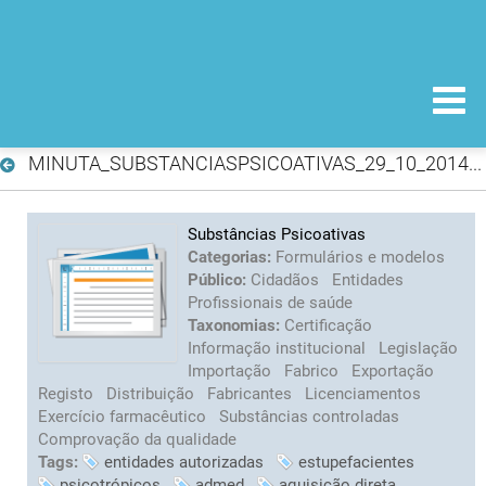
MINUTA_SUBSTANCIASPSICOATIVAS_29_10_2014.doc
Substâncias Psicoativas
Categorias:
Formulários e modelos
Público:
Cidadãos
Entidades
Profissionais de saúde
Taxonomias:
Certificação
Informação institucional
Legislação
Importação
Fabrico
Exportação
Registo
Distribuição
Fabricantes
Licenciamentos
Exercício farmacêutico
Substâncias controladas
Comprovação da qualidade
Tags:
entidades autorizadas
estupefacientes
psicotrópicos
admed
aquisição direta