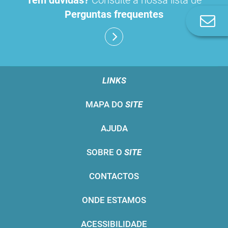
Tem dúvidas?
Consulte a nossa lista de
Perguntas frequentes
Co
n
LINKS
MAPA DO
SITE
AJUDA
SOBRE O
SITE
CONTACTOS
ONDE ESTAMOS
ACESSIBILIDADE